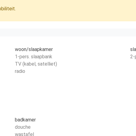
iliteit.
woon/slaapkamer
sl
1-pers. slaapbank
2-
TV (kabel, satelliet)
radio
badkamer
douche
wastafel