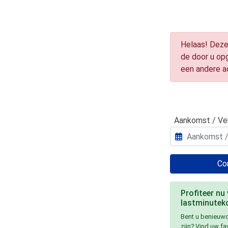
Helaas! Deze
de door u op
een andere 
Aankomst / Ve
Con
Profiteer nu
lastminuteko
Bent u benieuwd
zijn? Vind uw f