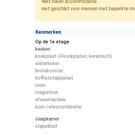
Niet roken accommodatie.
niet geschikt voor mensen met beperkte mob
Kenmerken
Op de 1e etage
keuken
kookplaat (4 kookplaten, keramisch)
waterkoker
broodrooster
koffiezetapparaat
oven
magnetron
afwasmachine
koel-/vriescombinatie
slaapkamer
stapelbed