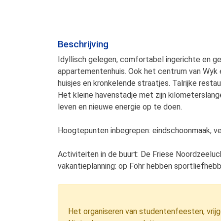
Beschrijving
Idyllisch gelegen, comfortabel ingerichte en g
appartementenhuis. Ook het centrum van Wyk e
huisjes en kronkelende straatjes. Talrijke rest
Het kleine havenstadje met zijn kilometerslan
leven en nieuwe energie op te doen.
Hoogtepunten inbegrepen: eindschoonmaak, verbr
Activiteiten in de buurt: De Friese Noordzeeluch
vakantieplanning: op Föhr hebben sportliefhebb
Het organiseren van studentenfeesten, vrijge