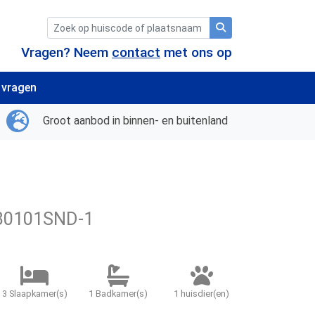
Vragen? Neem
contact
met ons op
 vragen
Groot aanbod in binnen- en buitenland
30101SND-1
3 Slaapkamer(s)
1 Badkamer(s)
1 huisdier(en)