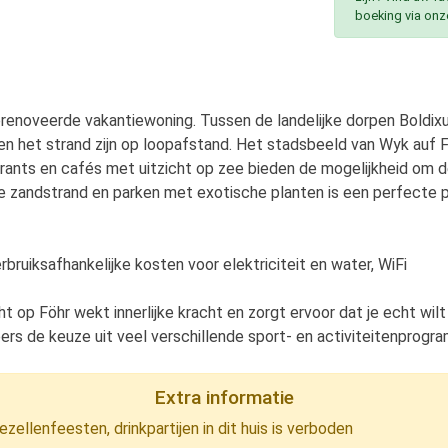
boeking via onz
erenoveerde vakantiewoning. Tussen de landelijke dorpen Boldix
n het strand zijn op loopafstand. Het stadsbeeld van Wyk auf 
aurants en cafés met uitzicht op zee bieden de mogelijkheid om d
ge zandstrand en parken met exotische planten is een perfecte 
uiksafhankelijke kosten voor elektriciteit en water, WiFi
t op Föhr wekt innerlijke kracht en zorgt ervoor dat je echt wilt t
ers de keuze uit veel verschillende sport- en activiteitenprogra
Extra informatie
zellenfeesten, drinkpartijen in dit huis is verboden