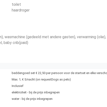
toilet
haardroger
n)
, wasmachine (gedeeld met andere gasten)
, verwarming (olie)
,
el
, baby crib(paid)
beddengoed set € 22,50 per persoon voor de startset en elke verscho
Max. 1; € 5/nacht (on requestDogs as pets)
Inclusief
elektriciteit - bij de prijs inbegrepen
water - bij de prijs inbegrepen