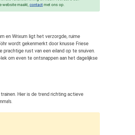
e website maakt,
contact
met ons op.
um en Wrixum ligt het verzorgde, ruime
Föhr wordt gekenmerkt door knusse Friese
e prachtige rust van een eiland op te snuiven.
plek om even te ontsnappen aan het dagelijkse
rainen. Hier is de trend richting actieve
mma's.