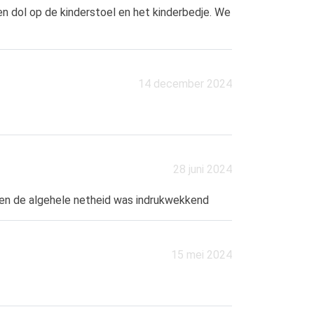
n dol op de kinderstoel en het kinderbedje. We
14 december 2024
28 juni 2024
 en de algehele netheid was indrukwekkend
15 mei 2024