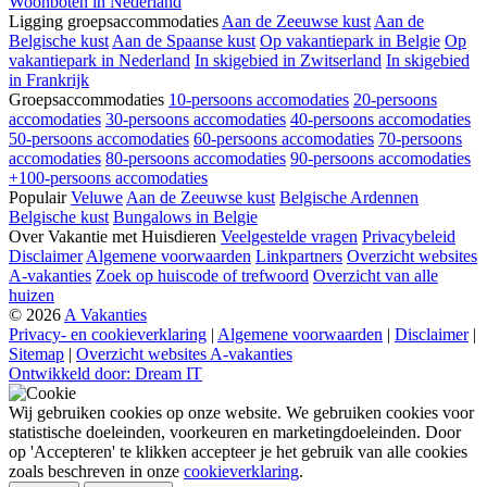
Woonboten in Nederland
Ligging groepsaccommodaties
Aan de Zeeuwse kust
Aan de
Belgische kust
Aan de Spaanse kust
Op vakantiepark in Belgie
Op
vakantiepark in Nederland
In skigebied in Zwitserland
In skigebied
in Frankrijk
Groepsaccommodaties
10-persoons accomodaties
20-persoons
accomodaties
30-persoons accomodaties
40-persoons accomodaties
50-persoons accomodaties
60-persoons accomodaties
70-persoons
accomodaties
80-persoons accomodaties
90-persoons accomodaties
+100-persoons accomodaties
Populair
Veluwe
Aan de Zeeuwse kust
Belgische Ardennen
Belgische kust
Bungalows in Belgie
Over Vakantie met Huisdieren
Veelgestelde vragen
Privacybeleid
Disclaimer
Algemene voorwaarden
Linkpartners
Overzicht websites
A-vakanties
Zoek op huiscode of trefwoord
Overzicht van alle
huizen
© 2026
A Vakanties
Privacy- en cookieverklaring
|
Algemene voorwaarden
|
Disclaimer
|
Sitemap
|
Overzicht websites A-vakanties
Ontwikkeld door: Dream IT
Wij gebruiken cookies op onze website. We gebruiken cookies voor
statistische doeleinden, voorkeuren en marketingdoeleinden. Door
op 'Accepteren' te klikken accepteer je het gebruik van alle cookies
zoals beschreven in onze
cookieverklaring
.