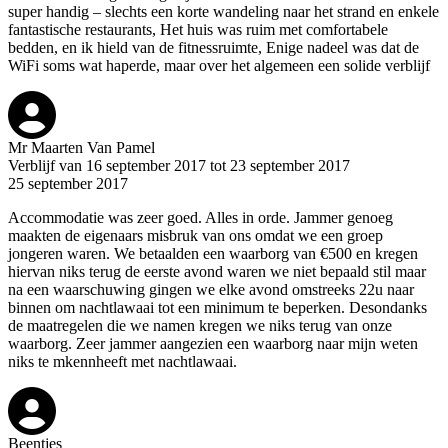
super handig – slechts een korte wandeling naar het strand en enkele
fantastische restaurants, Het huis was ruim met comfortabele
bedden, en ik hield van de fitnessruimte, Enige nadeel was dat de
WiFi soms wat haperde, maar over het algemeen een solide verblijf
Mr Maarten Van Pamel
Verblijf van 16 september 2017 tot 23 september 2017
25 september 2017
Accommodatie was zeer goed. Alles in orde. Jammer genoeg
maakten de eigenaars misbruk van ons omdat we een groep
jongeren waren. We betaalden een waarborg van €500 en kregen
hiervan niks terug de eerste avond waren we niet bepaald stil maar
na een waarschuwing gingen we elke avond omstreeks 22u naar
binnen om nachtlawaai tot een minimum te beperken. Desondanks
de maatregelen die we namen kregen we niks terug van onze
waarborg. Zeer jammer aangezien een waarborg naar mijn weten
niks te mkennheeft met nachtlawaai.
Beentjes