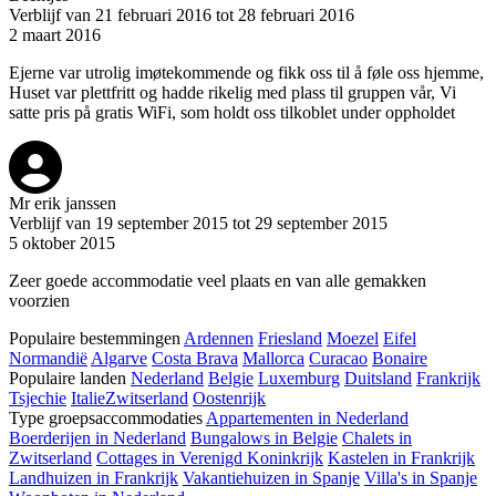
Verblijf van 21 februari 2016 tot 28 februari 2016
2 maart 2016
Ejerne var utrolig imøtekommende og fikk oss til å føle oss hjemme,
Huset var plettfritt og hadde rikelig med plass til gruppen vår, Vi
satte pris på gratis WiFi, som holdt oss tilkoblet under oppholdet
Mr erik janssen
Verblijf van 19 september 2015 tot 29 september 2015
5 oktober 2015
Zeer goede accommodatie veel plaats en van alle gemakken
voorzien
Populaire bestemmingen
Ardennen
Friesland
Moezel
Eifel
Normandië
Algarve
Costa Brava
Mallorca
Curacao
Bonaire
Populaire landen
Nederland
Belgie
Luxemburg
Duitsland
Frankrijk
Tsjechie
Italie
Zwitserland
Oostenrijk
Type groepsaccommodaties
Appartementen in Nederland
Boerderijen in Nederland
Bungalows in Belgie
Chalets in
Zwitserland
Cottages in Verenigd Koninkrijk
Kastelen in Frankrijk
Landhuizen in Frankrijk
Vakantiehuizen in Spanje
Villa's in Spanje