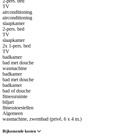
2-pers. bed
TV
airconditioning
airconditioning
slaapkamer
2-pers. bed
TV
slaapkamer
2x 1-pers. bed
TV
badkamer
bad met douche
wasmachine
badkamer
bad met douche
badkamer
bad of douche
fitnessruimte
biljart
fitnesstoestellen
Algemeen
wasmachine
, zwembad (privé, 6 x 4 m.)
Bijkomende kosten