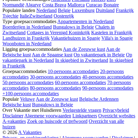
Normandië
Algarve
Costa Brava
Mallorca
Curacao
Bonaire
Populaire landen
Nederland
Belgie
Luxemburg
Duitsland
Frankrijk
Tsjechie
Italie
Zwitserland
Oostenrijk
Type groepsaccommodaties
Appartementen in Nederland
Boerderijen in Nederland
Bungalows in Belgie
Chalets in
Zwitserland
Cottages in Verenigd Koninkrijk
Kastelen in Frankrijk
Landhuizen in Frankrijk
Vakantiehuizen in Spanje
Villa's in Spanje
Woonboten in Nederland
Ligging groepsaccommodaties
Aan de Zeeuwse kust
Aan de
Belgische kust
Aan de Spaanse kust
Op vakantiepark in Belgie
Op
vakantiepark in Nederland
In skigebied in Zwitserland
In skigebied
in Frankrijk
Groepsaccommodaties
10-persoons accomodaties
20-persoons
accomodaties
30-persoons accomodaties
40-persoons accomodaties
50-persoons accomodaties
60-persoons accomodaties
70-persoons
accomodaties
80-persoons accomodaties
90-persoons accomodaties
+100-persoons accomodaties
Populair
Veluwe
Aan de Zeeuwse kust
Belgische Ardennen
Belgische kust
Bungalows in Belgie
Over Vakantie met Huisdieren
Veelgestelde vragen
Privacybeleid
Disclaimer
Algemene voorwaarden
Linkpartners
Overzicht websites
A-vakanties
Zoek op huiscode of trefwoord
Overzicht van alle
huizen
© 2026
A Vakanties
Privacy- en cookieverklaring
|
Algemene voorwaarden
|
Disclaimer
|