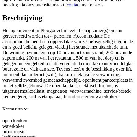
boeking via onze website maakt,
contact
met ons op.
Beschrijving
Het appartement in Plougonvelin heeft 1 slaapkamer(s) en kan
gereserveerd worden tot 4 personen. Accommodatie De
accommodatie heeft een oppervlakte van 37 m² isgezellig ingerichte
en is goed belicht, gelegen vlakbij het strand, met uitzicht de tuin.
De woning bevindt zich op 10 m van het zandstrand, 200 m van de
supermarkt, 200 m van het restaurant, 500 m van het dorp en is
gelegen in een gebied met de volgende kenmerken kindvriendelijke
buurt zone en vlak aan zee. Tevens heeft u de beschikking over lift,
tuinmeubilair, internet (wifi), balkon, elektrische verwarming,
verwarmd zwembad gemeenschappelijk, openlucht parkeerplaats in
in het zelfde gebouw. De open keuken, elektrisch fornuis, is
uitgerust met koelkast, magnetron, vaatwasmachine, servies/bestek,
keukengerei, koffiezetapparaat, broodrooster en waterkoker.
Kenmerken
open keuken
waterkoker
broodrooster