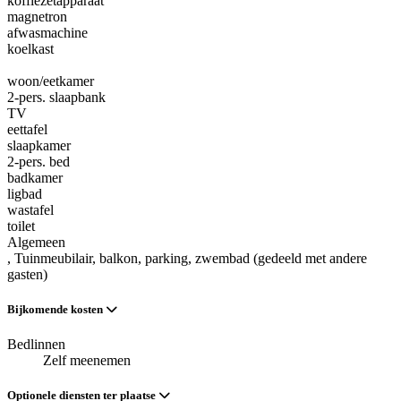
koffiezetapparaat
magnetron
afwasmachine
koelkast
woon/eetkamer
2-pers. slaapbank
TV
eettafel
slaapkamer
2-pers. bed
badkamer
ligbad
wastafel
toilet
Algemeen
, Tuinmeubilair
, balkon
, parking
, zwembad (gedeeld met andere
gasten)
Bijkomende kosten
Bedlinnen
Zelf meenemen
Optionele diensten ter plaatse