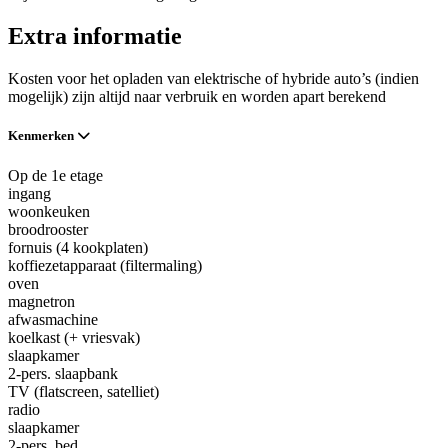
Extra informatie
Kosten voor het opladen van elektrische of hybride auto’s (indien
mogelijk) zijn altijd naar verbruik en worden apart berekend
Kenmerken
Op de 1e etage
ingang
woonkeuken
broodrooster
fornuis (4 kookplaten)
koffiezetapparaat (filtermaling)
oven
magnetron
afwasmachine
koelkast (+ vriesvak)
slaapkamer
2-pers. slaapbank
TV (flatscreen, satelliet)
radio
slaapkamer
2-pers. bed