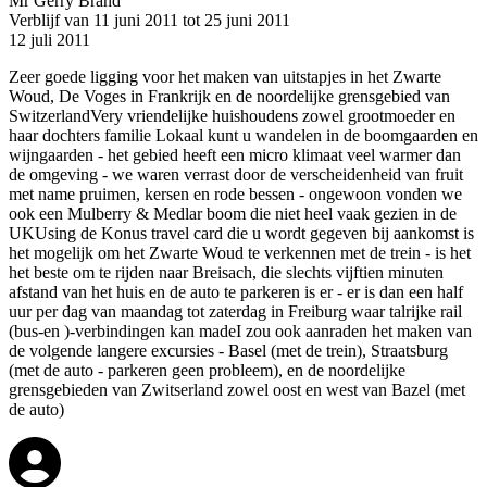
Mr Gerry Brand
Verblijf van 11 juni 2011 tot 25 juni 2011
12 juli 2011
Zeer goede ligging voor het maken van uitstapjes in het Zwarte
Woud, De Voges in Frankrijk en de noordelijke grensgebied van
SwitzerlandVery vriendelijke huishoudens zowel grootmoeder en
haar dochters familie Lokaal kunt u wandelen in de boomgaarden en
wijngaarden - het gebied heeft een micro klimaat veel warmer dan
de omgeving - we waren verrast door de verscheidenheid van fruit
met name pruimen, kersen en rode bessen - ongewoon vonden we
ook een Mulberry & Medlar boom die niet heel vaak gezien in de
UKUsing de Konus travel card die u wordt gegeven bij aankomst is
het mogelijk om het Zwarte Woud te verkennen met de trein - is het
het beste om te rijden naar Breisach, die slechts vijftien minuten
afstand van het huis en de auto te parkeren is er - er is dan een half
uur per dag van maandag tot zaterdag in Freiburg waar talrijke rail
(bus-en )-verbindingen kan madeI zou ook aanraden het maken van
de volgende langere excursies - Basel (met de trein), Straatsburg
(met de auto - parkeren geen probleem), en de noordelijke
grensgebieden van Zwitserland zowel oost en west van Bazel (met
de auto)