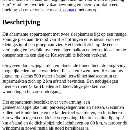
zijn? Vind uw favoriete vakantiewoning en neem voordat u een
boeking via onze website maakt,
contact
met ons op.
Beschrijving
Dit charmante appartement met twee slaapkamers ligt op een rustige,
zonnige plek aan de rand van Bischoffingen en is ideaal voor een
klein gezin of een groep van vier. Het bevindt zich op de eerste
verdieping en beschikt over een eigen balkon en terras, ideaal om te
ontspannen na een dag de Kaiserstuhl te hebben verkend.
Omgeven door wijngaarden en bloeiende tuinen biedt de omgeving
mogelijkheden om te wandelen, fietsen en zwemmen. Restaurants
liggen op slechts 500 meter afstand, terwijl het stadscentrum en
supermarkten zich op 2 km afstand bevinden. Een nabijgelegen
meer en rivier (3 km) bieden schilderachtige plekken voor
wandelingen bij zonsondergang.
Het appartement beschikt over verwarming, een
gemeenschappelijke tuin, parkeergelegenheid en fietsen. Gezinnen
zullen het kinderbedje en de kinderstoel waarderen, en huisdieren
zijn welkom tegen een kleine vergoeding. Het treinstation ligt op 2
km afstand en de dichtstbijzijnde luchthaven op 80 km, waardoor dit
wijndomein zowel rustig als goed bereikbaar is.