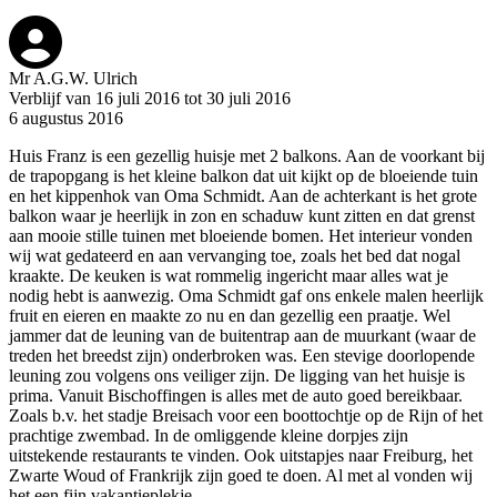
Mr A.G.W. Ulrich
Verblijf van 16 juli 2016 tot 30 juli 2016
6 augustus 2016
Huis Franz is een gezellig huisje met 2 balkons. Aan de voorkant bij
de trapopgang is het kleine balkon dat uit kijkt op de bloeiende tuin
en het kippenhok van Oma Schmidt. Aan de achterkant is het grote
balkon waar je heerlijk in zon en schaduw kunt zitten en dat grenst
aan mooie stille tuinen met bloeiende bomen. Het interieur vonden
wij wat gedateerd en aan vervanging toe, zoals het bed dat nogal
kraakte. De keuken is wat rommelig ingericht maar alles wat je
nodig hebt is aanwezig. Oma Schmidt gaf ons enkele malen heerlijk
fruit en eieren en maakte zo nu en dan gezellig een praatje. Wel
jammer dat de leuning van de buitentrap aan de muurkant (waar de
treden het breedst zijn) onderbroken was. Een stevige doorlopende
leuning zou volgens ons veiliger zijn. De ligging van het huisje is
prima. Vanuit Bischoffingen is alles met de auto goed bereikbaar.
Zoals b.v. het stadje Breisach voor een boottochtje op de Rijn of het
prachtige zwembad. In de omliggende kleine dorpjes zijn
uitstekende restaurants te vinden. Ook uitstapjes naar Freiburg, het
Zwarte Woud of Frankrijk zijn goed te doen. Al met al vonden wij
het een fijn vakantieplekje.