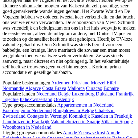
uitstappen naar de Vogezen en het Zwarte Woud, hebben we op de
kleinere vulkanische hoogten van Kaiserstuhl zelf prachtige, zeer
goed gemarkeerde wandelingen gedaan. Het Zwarte Woud en De
Vogezen hebben we ook een tweetal keer verkend elk, en dat bracht
ons wat we er van verwachtten. De schoonzoon van Mevr. Schmidt
was vriendelijk en behulpzaam om ons in het huis wegwijs te maken
de eerste avond, alleen de uitleg om andere, niet Duitse TV-posten
te zoeken op de satelliet heeft ons niet geholpen. Heerlijke TV-loze
vakantie gehad dus. Oma Schmidt was steeds bereid voor een
babbeltje, een kranige, lieve matriarch die zowaar een traan moest
wegpinken toen we na twee weken vertrokken. Ze was steeds
aanwezig, maar discreet en niet opdringerig. In het vakantiehuisje
zelf heeft ze trouwens geen voet binnengezet. Kortom, prima
accomodatie en gezellige huisbazin.
Populaire bestemmingen
Ardennen
Friesland
Moezel
Eifel
Normandië
Algarve
Costa Brava
Mallorca
Curacao
Bonaire
Populaire landen
Nederland
Belgie
Luxemburg
Duitsland
Frankrijk
Tsjechie
Italie
Zwitserland
Oostenrijk
Type groepsaccommodaties
Appartementen in Nederland
Boerderijen in Nederland
Bungalows in Belgie
Chalets in
Zwitserland
Cottages in Verenigd Koninkrijk
Kastelen in Frankrijk
Landhuizen in Frankrijk
Vakantiehuizen in Spanje
Villa's in Spanje
Woonboten in Nederland
Ligging groepsaccommodaties
Aan de Zeeuwse kust
Aan de