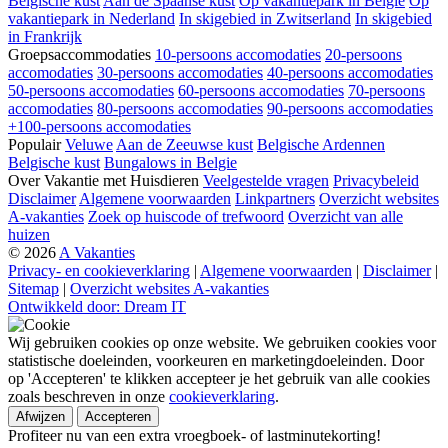
Belgische kust
Aan de Spaanse kust
Op vakantiepark in Belgie
Op
vakantiepark in Nederland
In skigebied in Zwitserland
In skigebied
in Frankrijk
Groepsaccommodaties
10-persoons accomodaties
20-persoons
accomodaties
30-persoons accomodaties
40-persoons accomodaties
50-persoons accomodaties
60-persoons accomodaties
70-persoons
accomodaties
80-persoons accomodaties
90-persoons accomodaties
+100-persoons accomodaties
Populair
Veluwe
Aan de Zeeuwse kust
Belgische Ardennen
Belgische kust
Bungalows in Belgie
Over Vakantie met Huisdieren
Veelgestelde vragen
Privacybeleid
Disclaimer
Algemene voorwaarden
Linkpartners
Overzicht websites
A-vakanties
Zoek op huiscode of trefwoord
Overzicht van alle
huizen
© 2026
A Vakanties
Privacy- en cookieverklaring
|
Algemene voorwaarden
|
Disclaimer
|
Sitemap
|
Overzicht websites A-vakanties
Ontwikkeld door: Dream IT
Wij gebruiken cookies op onze website. We gebruiken cookies voor
statistische doeleinden, voorkeuren en marketingdoeleinden. Door
op 'Accepteren' te klikken accepteer je het gebruik van alle cookies
zoals beschreven in onze
cookieverklaring
.
Afwijzen
Accepteren
Profiteer nu van een extra vroegboek- of lastminutekorting!