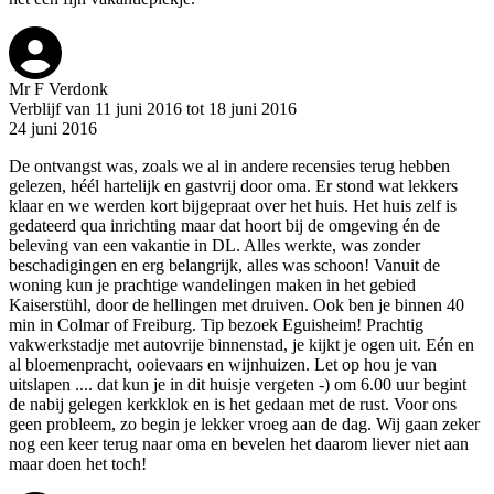
Mr F Verdonk
Verblijf van 11 juni 2016 tot 18 juni 2016
24 juni 2016
De ontvangst was, zoals we al in andere recensies terug hebben
gelezen, héél hartelijk en gastvrij door oma. Er stond wat lekkers
klaar en we werden kort bijgepraat over het huis. Het huis zelf is
gedateerd qua inrichting maar dat hoort bij de omgeving én de
beleving van een vakantie in DL. Alles werkte, was zonder
beschadigingen en erg belangrijk, alles was schoon! Vanuit de
woning kun je prachtige wandelingen maken in het gebied
Kaiserstühl, door de hellingen met druiven. Ook ben je binnen 40
min in Colmar of Freiburg. Tip bezoek Eguisheim! Prachtig
vakwerkstadje met autovrije binnenstad, je kijkt je ogen uit. Eén en
al bloemenpracht, ooievaars en wijnhuizen. Let op hou je van
uitslapen .... dat kun je in dit huisje vergeten -) om 6.00 uur begint
de nabij gelegen kerkklok en is het gedaan met de rust. Voor ons
geen probleem, zo begin je lekker vroeg aan de dag. Wij gaan zeker
nog een keer terug naar oma en bevelen het daarom liever niet aan
maar doen het toch!