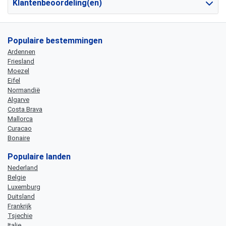
Klantenbeoordeling(en)
Populaire bestemmingen
Ardennen
Friesland
Moezel
Eifel
Normandië
Algarve
Costa Brava
Mallorca
Curacao
Bonaire
Populaire landen
Nederland
Belgie
Luxemburg
Duitsland
Frankrijk
Tsjechie
Italie