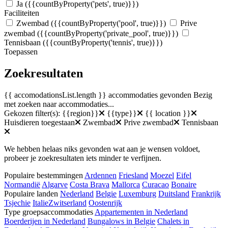
Ja
({{countByProperty('pets', true)}})
Faciliteiten
Zwembad
({{countByProperty('pool', true)}})
Prive
zwembad
({{countByProperty('private_pool', true)}})
Tennisbaan
({{countByProperty('tennis', true)}})
Toepassen
Zoekresultaten
{{ accomodationsList.length }} accommodaties gevonden
Bezig
met zoeken naar accommodaties...
Gekozen filter(s):
{{region}}
{{type}}
{{ location }}
Huisdieren toegestaan
Zwembad
Prive zwembad
Tennisbaan
We hebben helaas niks gevonden wat aan je wensen voldoet,
probeer je zoekresultaten iets minder te verfijnen.
Populaire bestemmingen
Ardennen
Friesland
Moezel
Eifel
Normandië
Algarve
Costa Brava
Mallorca
Curacao
Bonaire
Populaire landen
Nederland
Belgie
Luxemburg
Duitsland
Frankrijk
Tsjechie
Italie
Zwitserland
Oostenrijk
Type groepsaccommodaties
Appartementen in Nederland
Boerderijen in Nederland
Bungalows in Belgie
Chalets in