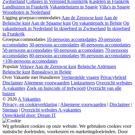
Zwitserland
Cottages in Verenigd Koninkrijk
Kastelen in Frankrijk
Landhuizen in Frankrijk
Vakantiehuizen in Spanje
Villa's in Spanje
Woonboten in Nederland
Ligging groepsaccommodaties
Aan de Zeeuwse kust
Aan de
Belgische kust
Aan de Spaanse kust
Op vakantiepark in Belgie
Op
vakantiepark in Nederland
In skigebied in Zwitserland
In skigebied
in Frankrijk
Groepsaccommodaties
10-persoons accomodaties
20-persoons
accomodaties
30-persoons accomodaties
40-persoons accomodaties
50-persoons accomodaties
60-persoons accomodaties
70-persoons
accomodaties
80-persoons accomodaties
90-persoons accomodaties
+100-persoons accomodaties
Populair
Veluwe
Aan de Zeeuwse kust
Belgische Ardennen
Belgische kust
Bungalows in Belgie
Over Vakantie met Huisdieren
Veelgestelde vragen
Privacybeleid
Disclaimer
Algemene voorwaarden
Linkpartners
Overzicht websites
A-vakanties
Zoek op huiscode of trefwoord
Overzicht van alle
huizen
© 2026
A Vakanties
Privacy- en cookieverklaring
|
Algemene voorwaarden
|
Disclaimer
|
Sitemap
|
Overzicht websites A-vakanties
Ontwikkeld door: Dream IT
Wij gebruiken cookies op onze website. We gebruiken cookies voor
statistische doeleinden, voorkeuren en marketingdoeleinden. Door